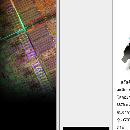
…
สวัส
จะมีกา
โลกอย่
6870
แ
กันจากร
รุ่น
GIG
ครับ