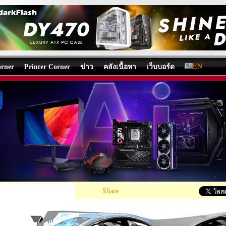
EN
rner
Printer Corner
ข่าว
คลังเนื้อหา
เว็บบอร์ด
BYTE AMD Radeon HD 6850 1GB GDDR5 Review
cs Card
/
บทความ
โดย:
Venom-Crusher
, 22/10/2010 09:05, 31,188 views /
«
Share