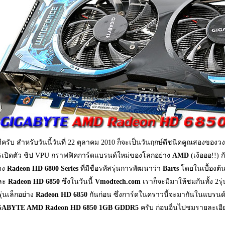
ดีครับ สำหรับวันนี้วันที่ 22 ตุลาคม 2010 ก็จะเป็นวันฤกษ์ดีชนิดคูณสองขอ
รเปิดตัว ชิป VPU กราฟฟิคการ์ดแบรนด์ใหม่ของโลกอย่าง
AMD
(เง้อออ!!) 
าง
Radeon HD 6800 Series
ที่มีชื่อรหัสรุ่นการพัฒนาว่า
Barts
โดยในเบื้องต้นน
ละ
Radeon HD 6850
ซึ่งในวันนี้
Vmodtech.com
เราก็จะมีมาให้ชมกันทั้ง 2ร
ุ่นเล็กอย่าง
Radeon HD 6850
กันก่อน ซึ่งการ์ดในคราวนี้จะมากันในแบรนด์
ABYTE AMD Radeon HD 6850 1GB GDDR5
ครับ ก่อนอื่นไปชมรายละเอีย