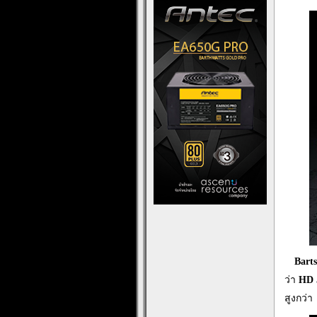
…
Barts
ว่า
HD 
สูงกว่า