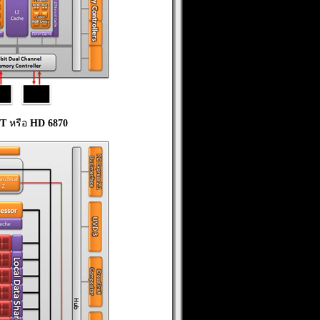
XT
หรือ
HD 6870