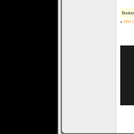
Bookm
«
MSI G