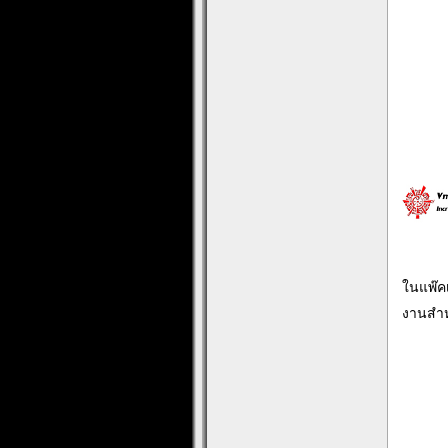
ในแพ๊ค
งานสำหร