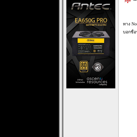
ทาง No
บอกชื่