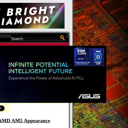
5 REVIEW
18 views /
EN
»
AMD AM5
Appearance