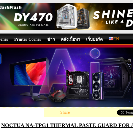
EN
rner
Printer Corner
ข่าว
คลังเนื้อหา
เว็บบอร์ด
UA NA-TPG1 THERMAL PASTE GUARD FOR AMD AM
g System
/
บทความ
โดย:
Nongkoo OverclockTeam
, 09/11/2022 10:59, 209,3
«
Share
NOCTUA NA-TPG1 THERMAL PASTE GUARD FOR 