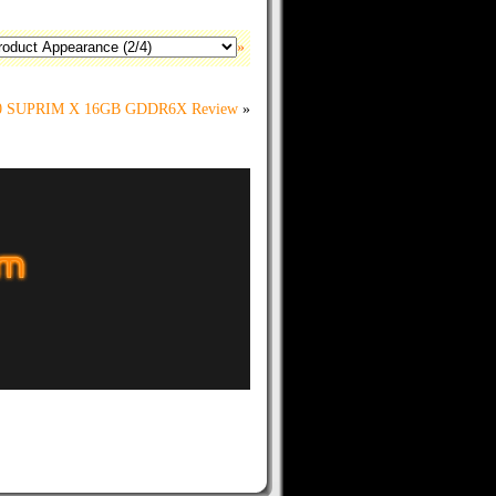
»
0 SUPRIM X 16GB GDDR6X Review
»