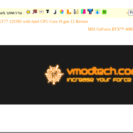
«
ark บทความ :
T77 12UHS with Intel CPU Core i9 gen 12 Review
MSI GeForce RTX™ 408