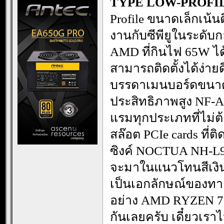
TYPE LOW-PROFI
Profile ขนาดเล็กเน้น
งานกับซีพียูในระดับก
AMD ที่กินไฟ 65W ได
สามารถติดตั้งได้ง่ายด
บรรดาเมนบอร์ดขนาดเ
ประสิทธิภาพสูง NF-A
แรมทุกประเภทที่ไม่ต
สล๊อต PCIe cards ที่ติ
ซิงค์ NOCTUA NH-L
จะมาในแนวโทนสีเงิน
เป็นเอกลักษณ์ของทาง 
อย่าง AMD RYZEN 7
กันเลยครับ เดี๋ยวเรา