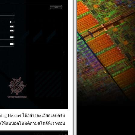
g Headset ได้อย่างละเอียดเลยครับ
่งให้แบบอัตโนมัติตามสไตล์ที่เราชอบ