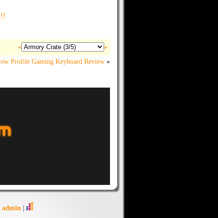
!!
«
»
ow Profile Gaming Keyboard Review
»
e admin
|