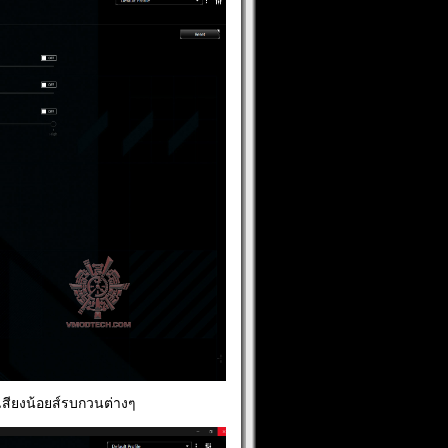
เสียงน้อยส์รบกวนต่างๆ