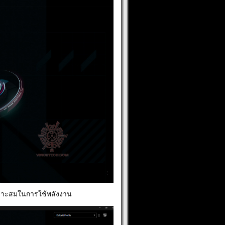
มาะสมในการใช้พลังงาน