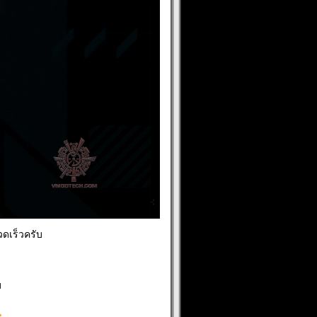
ดเร็วครับ
บ
»