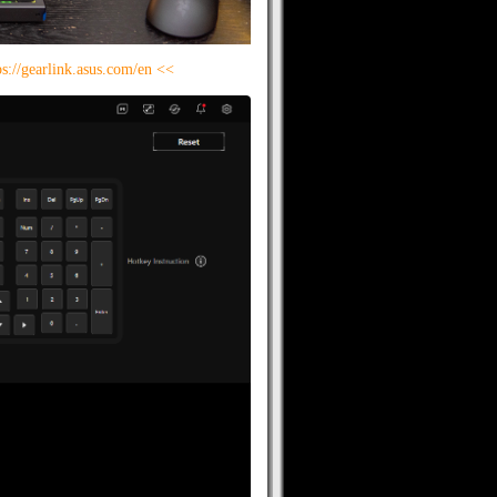
ps://gearlink.asus.com/en <<