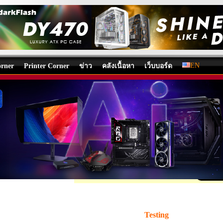
EN
rner
Printer Corner
ข่าว
คลังเนื้อหา
เว็บบอร์ด
trix Morph 96 Wireless Gaming Keyboard Review
and Keyboard
/
บทความ
โดย:
tpp
, 14/04/2026 09:59, 79,272 views /
EN
Share
.
Testing