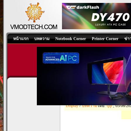
หน้าแรก
บทความ
Notebook Corner
Printer Corner
ข่า
Samsung Odyssey
Monitor Review
Display
/
บทความ
โดย:
tpp
, 03/06/20