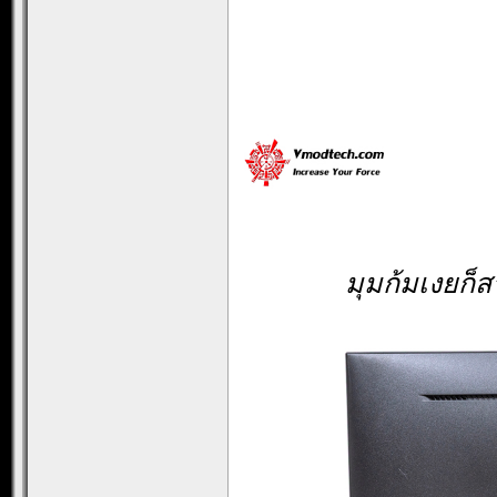
มุมก้มเงยก็