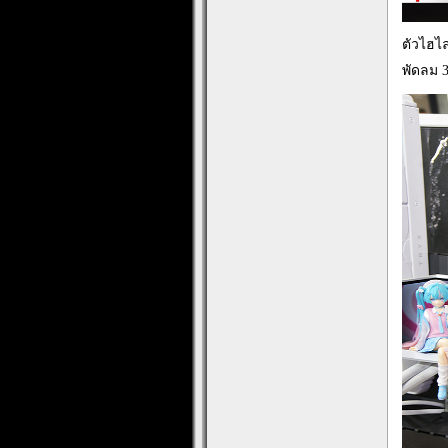
ตัวไฮไ
พัดลม 