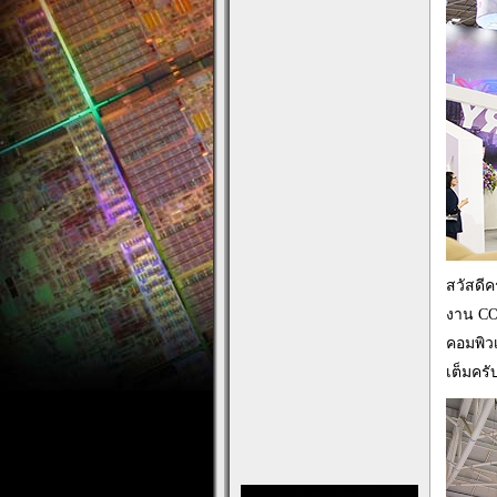
สวัสดีค
งาน CO
คอมพิวเ
เต็มคร