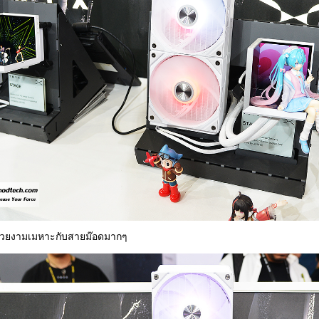
สวยงามเมหาะกับสายม๊อดมากๆ