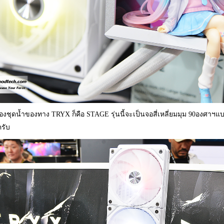
ของชุดน้ำของทาง TRYX ก็คือ STAGE รุ่นนี้จะเป็นจอสี่เหลี่ยมมุม 90องศาฯแบบ
ครับ