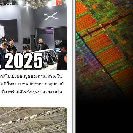
มีโอกาสไปเยี่ยมชมบูธของทางTRYX ใน
นปีนี้ทาง TRYX ก็นำบรรดาอุปกรณ์
ส ที่มาพร้อมดีไซน์หรูหราสวยงามจัด