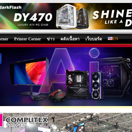
EN
rner
Printer Corner
ข่าว
คลังเนื้อหา
เว็บบอร์ด
 COMPUTEX 2025
/
บทความ
โดย:
Nongkoo OverclockTeam
, 24/05/2025 08:41, 681 views /
Share
Tweet