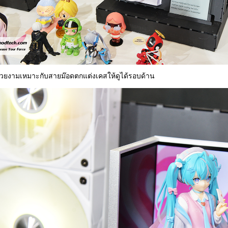
สวยงามเหมาะกับสายม๊อดตกแต่งเคสให้ดูได้รอบด้าน