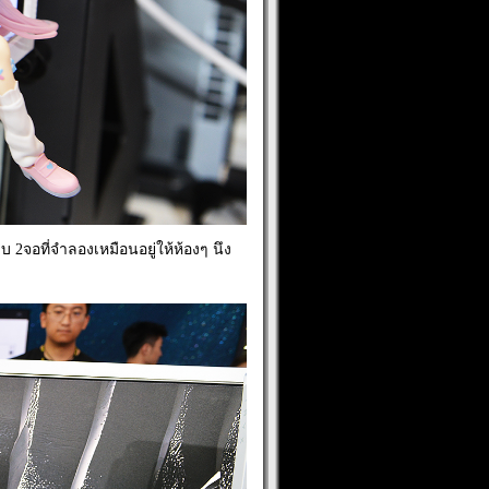
 2จอที่จำลองเหมือนอยู่ให้ห้องๆ นึง