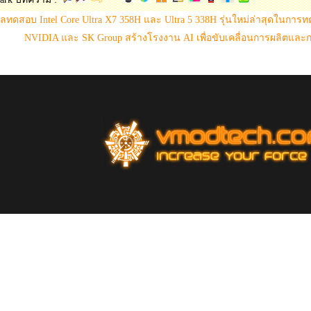
ลทดสอบ Intel Core Ultra X7 358H และ Ultra 5 338H รุ่นใหม่ล่าสุดในการ
NVIDIA และ SK Group สร้างโรงงาน AI เพื่อขับเคลื่อนการผลิตและก