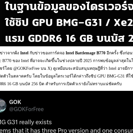
มีข่าวจากฝั่ง
Intel
กับข่าวของการ์ดจอ
Intel Battlemage B770
อีกครั้ง ซึ่งก่อ
rc B770 ของ Intel ที่อาจจะเกิดขึ้นในช่วงปลายปี 2025 การพบข้อมูลล่าสุ
แชร์โดย @GOKForFree บน X) ดูเหมือนจะสนับสนุนทฤษฎีที่ว่า Intel อาจมีการ์ดจ
ปิดตัวในตลาดครับ โดยในข้อมูลไดรเวอร์ได้กล่าวถึงชิป GPU BMG-G31 ที่ใช
R6 16 GB บนบัส 256 บิต สำหรับการเปิดตัวเรายังไม่ทราบแน่ชัดครับ