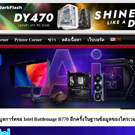
EN
rner
Printer Corner
ข่าว
คลังเนื้อหา
เว็บบอร์ด
มูลการ์ดจอ Intel Battlemage B770 อีกครั้งในฐานข้อมูลขอ
ews
/
ข่าว
โดย:
Nongkoo OverclockTeam
, 01/11/2025 11:24, 188 views /
E
Share
ูลการ์ดจอ Intel Battlemage B770 อีกครั้งในฐานข้อมูลของไดรเว