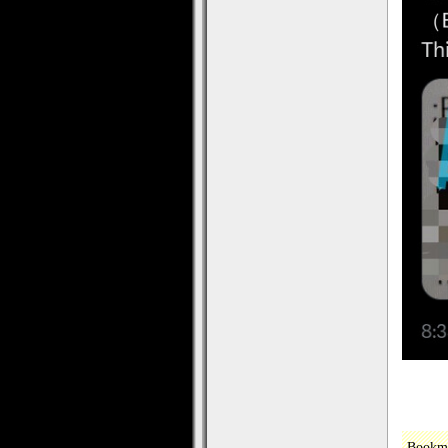
Bookm