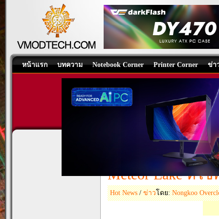
หน้าแรก
บทความ
Notebook Corner
Printer Corner
ข่า
เผยซีพียู Intel Lu
ประสิทธิภาพแบบมัล
Meteor Lake ที่ใช
Hot News
/
ข่าว
โดย:
Nongkoo Overc