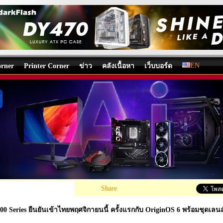
EN
rner
Printer Corner
ข่าว
คลังเนื้อหา
เว็บบอร์ด
X300 Series ยืนยันเข้าไทยพฤศจิกายนนี้ ครั้งแรกกับ Origin
 สุดล้ำ
ews
/
ข่าว
โดย:
Nongkoo OverclockTeam
, 31/10/2025 10:16, 287 views /
E
Share
00 Series ยืนยันเข้าไทยพฤศจิกายนนี้ ครั้งแรกกับ OriginOS 6 พร้อมชุดเลนส