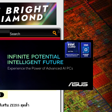
OS 6 พร้อมชุดเลนส์เสริม
N
์เสริม ZEISS สุดล้ำ