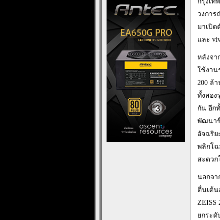
กรุงเท
วงการถ
มาเปิด
และ vi
หลังจา
ใช้งาน
200 ล้
ทั้งสอง
กัน อีก
พัฒนาขึ
อัจฉริ
พลิกโฉม
สะดวกใ
นอกจาก
ตื่นเต
ZEISS 2
ยกระดั