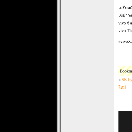
เตรียมต
เขย่าว
vivo จั
vivo Th
#vivoX
Bookm
«
SK hy
ใหม่