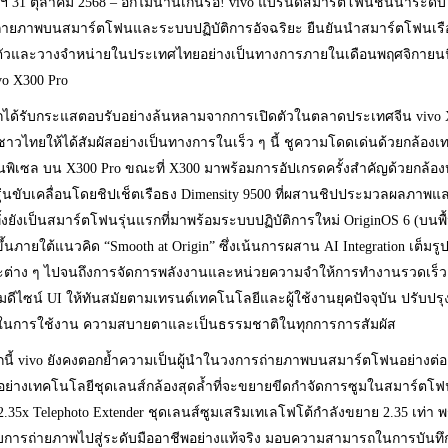
พฯ 31 ตุลาคม 2568 – อีกไม่นานเกินรอ! vivo แบรนด์สมาร์ตโฟนชั้นนำระดั
่ายภาพบนสมาร์ตโฟนและระบบปฏิบัติการอัจฉริยะ ยืนยันนำสมาร์ตโฟนเรือธงแ
ตัวและวางจำหน่ายในประเทศไทยอย่างเป็นทางการภายในเดือนพฤศจิกายนนี้ พร้
vo X300 Pro
กได้รับกระแสตอบรับอย่างล้นหลามจากการเปิดตัวในตลาดประเทศจีน vivo X300
ชาวไทยให้ได้สัมผัสอย่างเป็นทางการในเร็ว ๆ นี้ ชูความโดดเด่นด้วยกล้อง
านพิเซล บน X300 Pro ขณะที่ X300 มาพร้อมการอัปเกรดครั้งสำคัญด้วยกล้อ
รุ่นขับเคลื่อนโดยชิปเช็ตเรือธง Dimensity 9500 ที่ผสานชิปประมวลผลภาพแ
ทั้งยังเป็นสมาร์ตโฟนรุ่นแรกที่มาพร้อมระบบปฏิบัติการใหม่ OriginOS 6 (บนพื
้นภายใต้แนวคิด “Smooth at Origin” ซึ่งเน้นการผสาน AI Integration เต็มรูปแบ
ยะต่าง ๆ ไปจนถึงการจัดการพลังงานและหน่วยความจำให้การทำงานรวดเร็วและ
ดีไซน์ UI ให้ทันสมัยตามเทรนด์เทคโนโลยีและผู้ใช้งานยุคปัจจุบัน ปรับปร
นการใช้งาน ความสบายตาและเป็นธรรมชาติในทุกการการสัมผัส
นี้ vivo ยังคงตอกย้ำความเป็นผู้นำในวงการถ่ายภาพบนสมาร์ตโฟนอย่างต่อเ
้นอย่างเทคโนโลยีชุดเลนส์กล้องสุดล้ำที่จะขยายขีดกำจัดการซูมในสมาร์ตโฟ
.35x Telephoto Extender ชุดเลนส์ซูมเสริมเทเลโฟโต้กำลังขยาย 2.35 เท่า พร
บการถ่ายภาพไปสู่ระดับมืออาชีพอย่างแท้จริง มอบความสามารถในการบันทึก