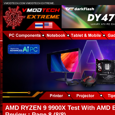
VMODTECH.COM VMODTECH EXTREME.
AMD RYZEN 9 9900X Test With AMD B
Review : Page 8 (8/8)