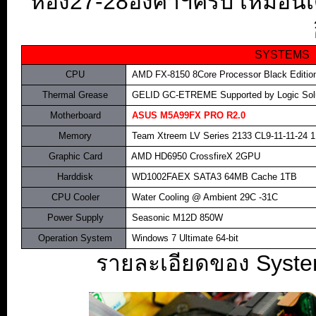
ห้อง27-28องศาฯครับ เหมือนเ
SYSTEMS
.
CPU
..
AMD FX-8150 8Core Processor Black Editi
.
Thermal Grease
..
GELID GC-ETREME Supported by Logic Solut
.
Motherboard
..
ASUS M5A99FX PRO R2.0
.
Memory
..
Team Xtreem LV Series 2133 CL9-11-11-24 1
.
Graphic Card
.
AMD HD6950 CrossfireX 2GPU
.
Harddisk
..
WD1002FAEX SATA3 64MB Cache 1TB
.
CPU Cooler
..
Water Cooling @ Ambient 29C -31C
.
Power Supply
.
.
Seasonic M12D 850W
.
Operation System
..
Windows 7 Ultimate 64-bit
รายละเอียดของ System