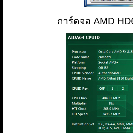
การ์ดจอ AMD HD6