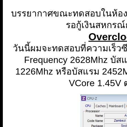
บรรยากาศขณะทดสอบในห้องธร
รอกู้เงินสหกรณ์ก
Overclo
วันนี้ผมจะทดสอบที่ความเร็ว
Frequency 2628Mhz บัส
1226Mhz หรือบัสแรม 2452M
VCore 1.45V