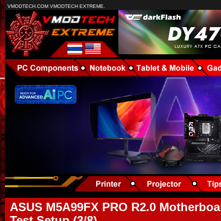
VMODTECH.COM VMODTECH EXTREME.
ASUS M5A99FX PRO R2.0 Motherboar
Test Setup (3/8)