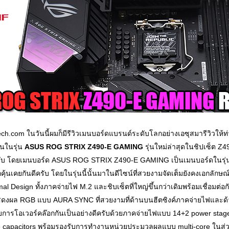
tech.com ในวันนี้ผมก็มีรีวิวเมนบอร์ดแบรนด์ระดับโลกอย่างเอซุสมารีวิวให้ท
กันในรุ่น
ASUS ROG STRIX Z490-E GAMING
รุ่นใหม่ล่าสุดในชิปเซ็ต Z490
ๆนี้ครับ โดยเมนบอร์ด ASUS ROG STRIX Z490-E GAMING เป็นเมนบอร์ดในรุ่นซ
จักคุ้นเคยกันดีครับ โดยในรุ่นนี้นั้นมาในดีไซน์ที่สวยงามจัดเต็มยังคงเอกลักษ
esign ทั้งภาคจ่ายไฟ M.2 และชิบเซ็ตที่ใหญ่ขึ้นกว่าเดิมพร้อมเชื่อมต่อกั
ไฟแสดงผล RGB แบบ AURA SYNC ที่สวยงามที่ด้านบนฮีตซิงค์ภาคจ่ายไฟและด
การโอเวอร์คล๊อกกันเป็นอย่างดีครับด้วยภาคจ่ายไฟแบบ 14+2 power stages 
ble capacitors พร้อมรองรับการทำงานหน่วยประมวลผลแบบ multi-core ในส่ว