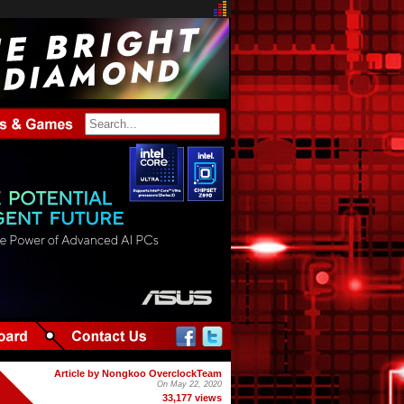
Article by Nongkoo OverclockTeam
On May 22, 2020
33,177 views