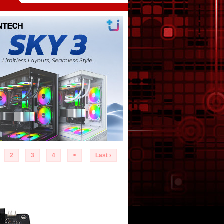
2
3
4
>
Last ›