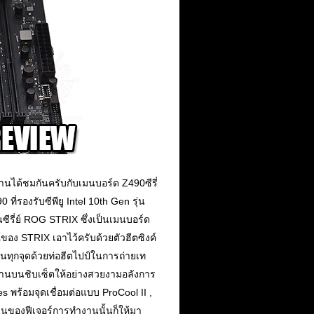
่านได้ชมกันครับกับเมนบอร์ด Z490ซีรี่
 ที่รองรับซีพียู Intel 10th Gen รุ่น
ีรี่ย์ ROG STRIX ซึ่งเป็นเมนบอร์ด
ณ์ของ STRIX เอาไว้ครับด้วยตัวฮีตซิงค์
นทุกจุดด้วยท่อฮีตไปป์ในการถ่ายเท
้านบนชิบเซ็ตให้อย่างสวยงามอลังการ
พร้อมจุดเชื่อมต่อแบบ ProCool II ,
นของฟีเจอร์การทำงานนั้นก็ให้มา