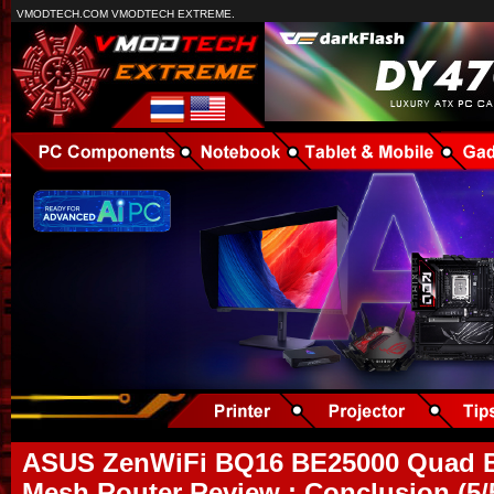
VMODTECH.COM VMODTECH EXTREME.
ASUS ZenWiFi BQ16 BE25000 Quad B
Mesh Router Review : Conclusion (5/