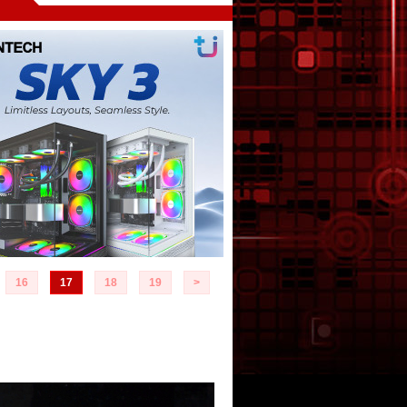
16
17
18
19
>