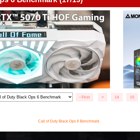
‹ First
<
14
15
.
Call of Duty Black Ops 6 Benchmark