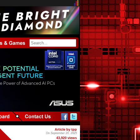
Article by tpp
On September 20, 2025
43,920 views