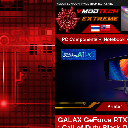
VMODTECH.COM VMODTECH EXTREME.
GALAX GeForce RTX™
: Call of Duty Black 