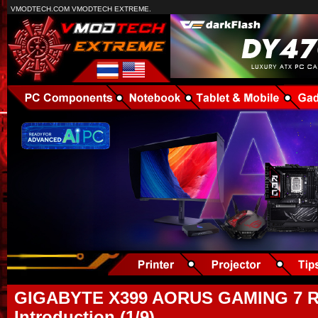
VMODTECH.COM VMODTECH EXTREME.
GIGABYTE X399 AORUS GAMING 7 R
Introduction (1/9)