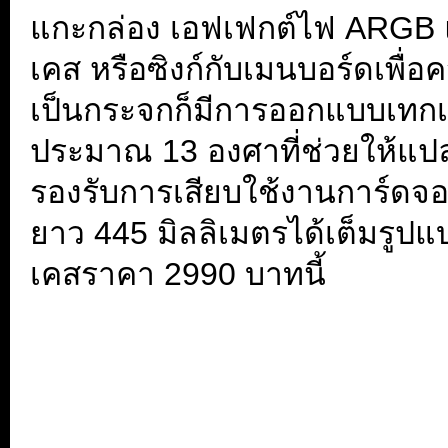
.
MONTECH SKY 3
ตัวนี้ถือ
นะครับ จริงๆแล้วตอนผมเปิดฝาออ
ครับว่าผิวสัมผัสเอย น้ำหนักเ