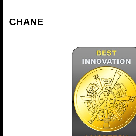
โครงสร้างนี่ ถือเป็นเคสระดับ
เป็น Tempered Glass มาพร้
120 มม. จำนวน 2 ตัว และพัด
เพื่อการไหลเวียนอากาศที่ยอดเ
แกะกล่อง เอฟเฟกต์ไฟ ARGB แ
เคส หรือซิงก์กับเมนบอร์ดเพื่
เป็นกระจกก็มีการออกแบบเทกเจอร
ประมาณ 13 องศาที่ช่วยให้แปลกต
รองรับการเสียบใช้งานการ์ดจอ
ยาว 445 มิลลิเมตรได้เต็มรูป
เคสราคา 2990 บาทนี้