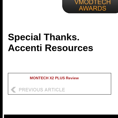
.
.
.
.
..
CHANE
.
.