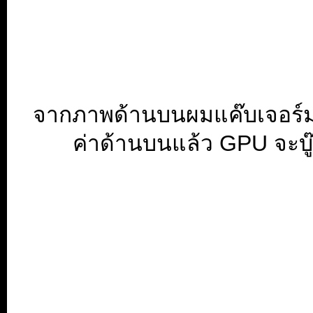
จากภาพด้านบนผมแค๊บเจอร์มาใ
ค่าด้านบนแล้ว GPU จะบู๊