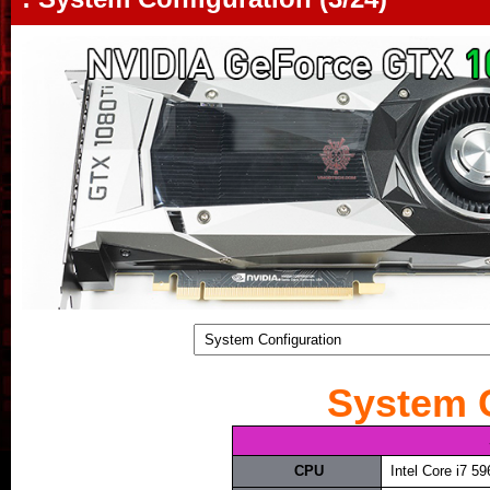
System 
.
CPU
..
Intel Core i7 5