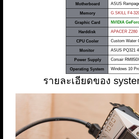
..
ASUS Rampage
.
Motherboard
..
G.SKILL F4-3
.
Memory
..
NVIDIA GeFor
.
Graphic Card
..
APACER Z280 
H
arddisk
..
Custom Water C
.
CPU Cooler
..
ASUS PQ321 4
Monitor
.
.
Corsair RM850
.
Power Supply
..
Windows 10 Pro
.
Operating System
.
.
รายละเอียดของ system