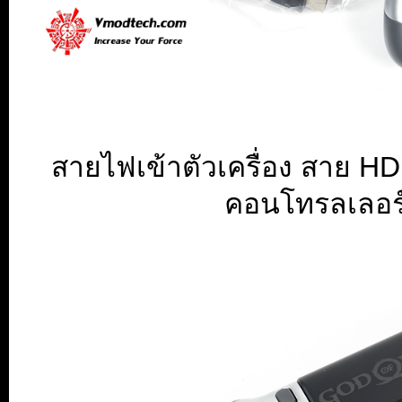
สายไฟเข้าตัวเครื่อง สาย HD
คอนโทรลเลอร์ 