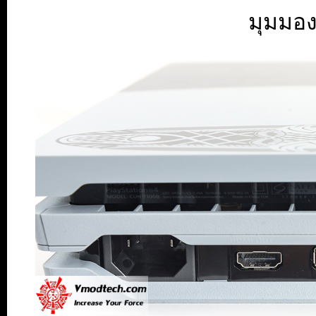
มุมมอง