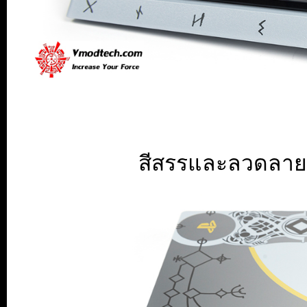
สีสรรและลวดลายที