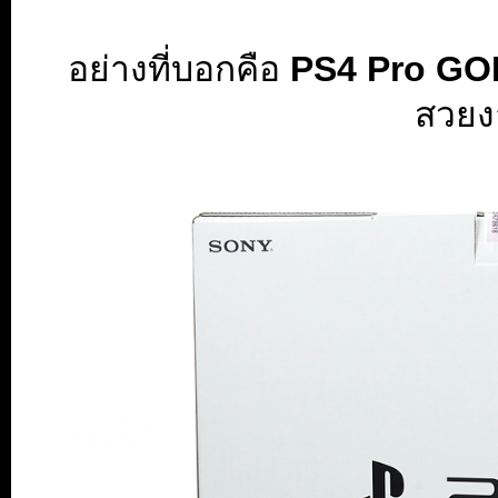
อย่างที่บอกคือ
PS4 Pro GO
สวยง