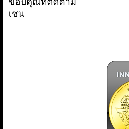
ขอบคุณที่ติดตาม
เชน
.
.