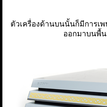
ตัวเครื่องด้านบนนั้นก็มีกา
ออกมาบนพื้นส