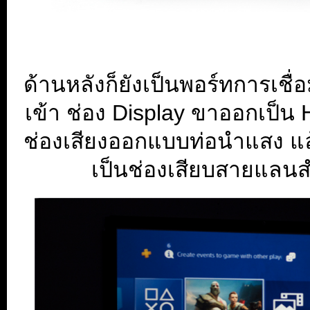
ด้านหลังก็ยังเป็นพอร์ทการเชื่
เข้า ช่อง Display ขาออกเป็น
ช่องเสียงออกแบบท่อนำแสง แล
เป็นช่องเสียบสายแลนสำ