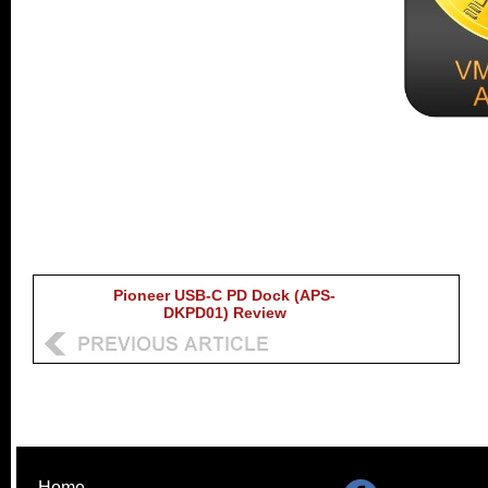
Pioneer USB-C PD Dock (APS-
DKPD01) Review
Home