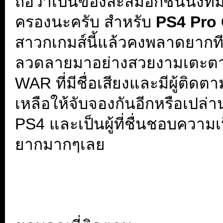
ถือว่าเป็นของสะสมอีกชิ้นนึงที่
ครองนะครับ สำหรับ
PS4 Pro
สาวกเกมส์นี้แล้วคงพลาดยากทีเ
ลวดลายมาอย่างสวยงามเตะต
WAR ที่มีชื่อเสียงและมีผู้ติดตา
เหลือให้จับจองกันอีกหรือเปล่า
PS4 และเป็นผู้ที่ชื่นชอบความ
ยากมากๆเลย
.
.
.