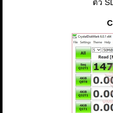
ตัว S
C