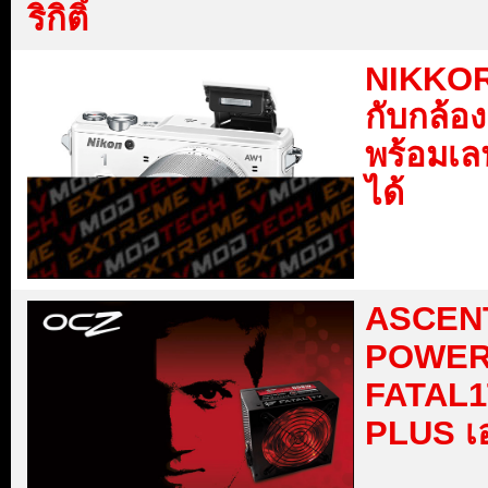
ริกิติ์
NIKKOR
กับกล้อง
พร้อมเลน
ได้
ASCENT
POWER
FATAL1
PLUS เ