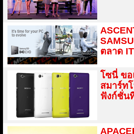
ASCENT
SAMSUN
ตลาด IT
โซนี่ 
สมาร์ทโ
ฟังก์ชั่น
APACER