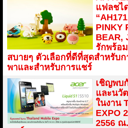
แฟลชได
“AH171” 
PINKY 
BEAR, 
รักพร้อ
สบายๆ ตัวเลือกที่ดีที่สุดสำหรั
พาและสำหรับการแชร์
เชิญพบก
และนวัต
ในงาน 
EXPO 20
2556 ณ.