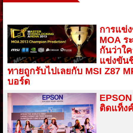
การแข่ง
MOA ระ
กันว่าใ
แข่งขัน
ทายถูกรับไปเลยกับ MSI Z87
บอร์ด
EPSON เป
ติดแท็งค