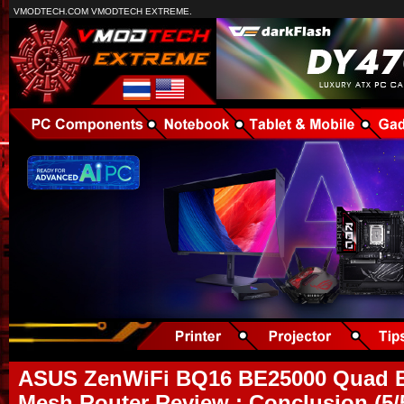
VMODTECH.COM VMODTECH EXTREME.
ASUS ZenWiFi BQ16 BE25000 Quad B
Mesh Router Review : Conclusion (5/