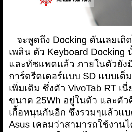
...
จะพูดถึง Docking ดันเลยเถ
เพลิน ตัว Keyboard Docking น
และทัชแพดแล้ว ภายในตัวยังม
การ์ดรีดเดอร์แบบ SD แบบเต็ม
เพิ่มเติม ซึ่งตัว VivoTab RT เน
ขนาด 25Wh อยู่ในตัว และตัว
เกื้อหนุนกันอีก ซึ่งรวมๆแล้วแ
Asus เคลมว่าสามารถใช้งานได