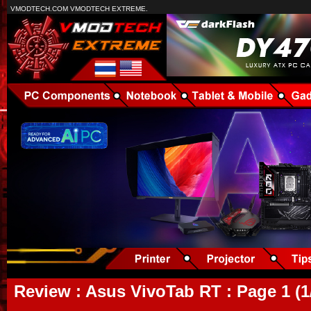
VMODTECH.COM VMODTECH EXTREME.
Review : Asus VivoTab RT : Page 1 (1