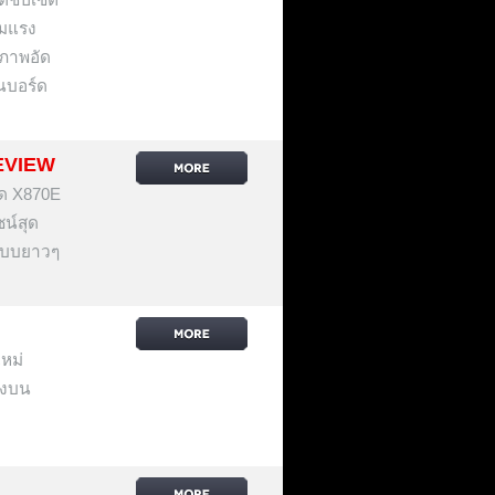
ามแรง
รภาพอัด
นบอร์ด
EVIEW
์ด X870E
ซน์สุด
นแบบยาวๆ
หม่
รังบน