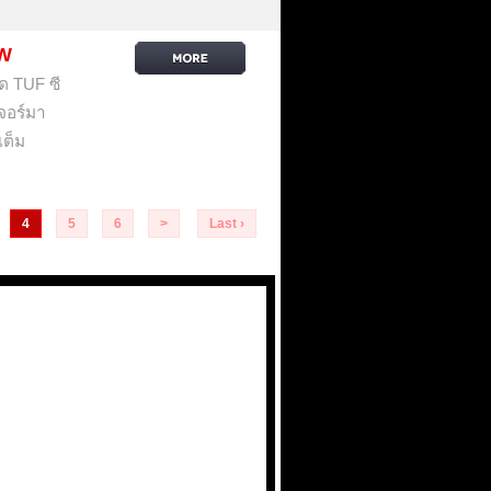
EW
 TUF ซี
เจอร์มา
เต็ม
4
5
6
>
Last ›