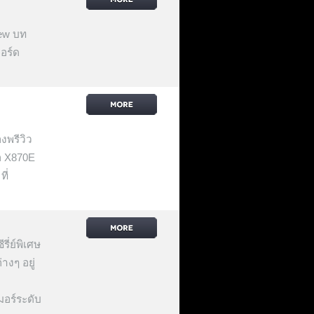
ew บท
อร์ด
งพรีวิว
ต X870E
ี่
่ย์พิเศษ
างๆ อยู่
อร์ระดับ