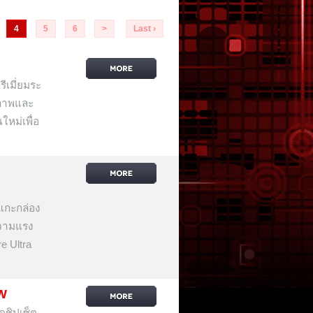
4
5
6
>
Last ›
เมี่ยมระ
ิภาพและ
นใหม่เพื่อ
กะกล่อง
ความแรง
e Ultra
W
ชิปเซ็ต