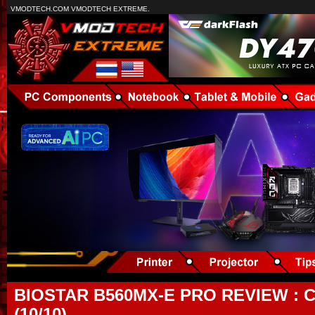
VMODTECH.COM VMODTECH EXTREME.
BIOSTAR B560MX-E PRO REVIEW : C
(10/10)