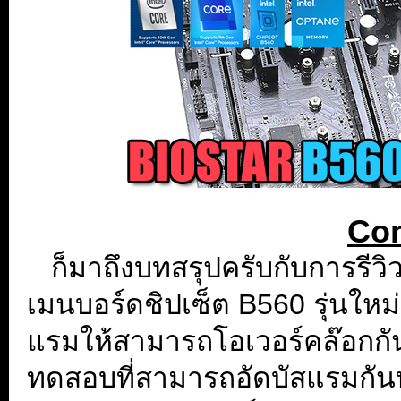
Con
...
ก็มาถึงบทสรุปครับกับการรีวิ
เมนบอร์ดชิปเซ็ต B560 รุ่นใหม่ล่
แรมให้สามารถโอเวอร์คล๊อกกั
ทดสอบที่สามารถอัดบัสแรมกัน