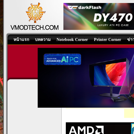
หน้าแรก
บทความ
Notebook Corner
Printer Corner
ข่า
AMD RYZEN 7 9850X3D P
CPU
/
บทความ
โดย:
Nongkoo Overcl