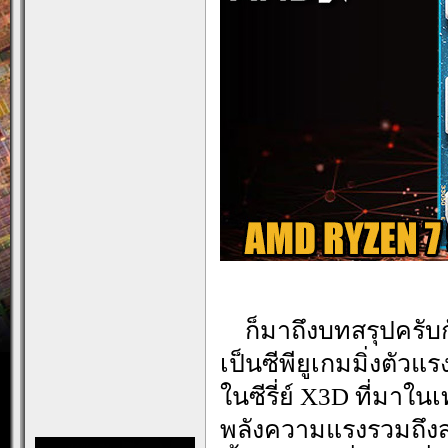
…
ก็มาถึงบทสรุปครั
เป็นซีพียูเกมมิ่งตัวแ
ในซีรี่ย์ X3D ที่มาใ
พลังความแรงรวมถึงส