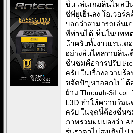
ขึ้น เล่นเกมลื่นไหลปั่
ซีพียูเย็นลง โอเวอร
บอกว่าสามารถเล่นเกม
ที่ท่านได้เห็นในบทท
น้าครับทั้งงานเรนเด
อย่างลื่นไหลราบลื่น
ชื่นชมคือการปรับ Prec
ครับ ในเรื่องความร้อ
ขจัดปัญหาออกไปได้
ย้าย Through-Silico
L3D ทำให้ความร้อนจา
ครับ ในจุดนี้ต้องชื
ภาพรวมผมมองว่า AM
รุ่นราคาไม่สูงเกินไป