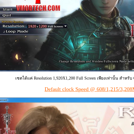
เซตได้แค่ Resolution 1,920X1,200 Full Screen เพียงเท่านั้น สำหรับ
Default clock Speed @ 608/1,215/3,20