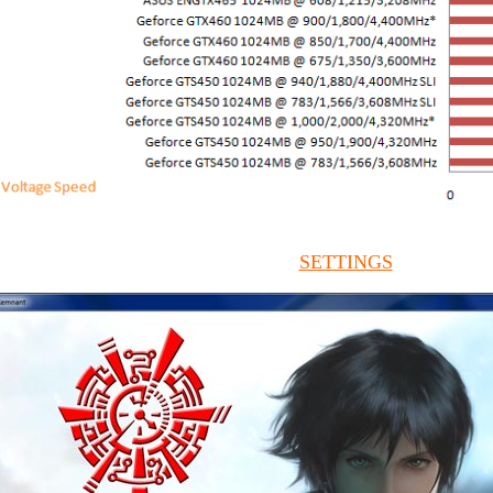
.
SETTINGS