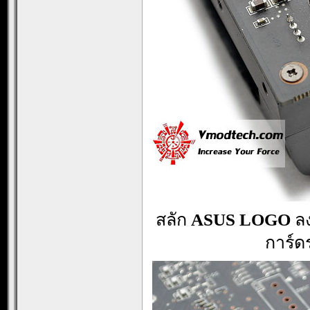
สลัก
ASUS LOGO
ล
การ์ดร