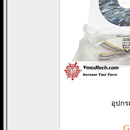
อุปกร
G