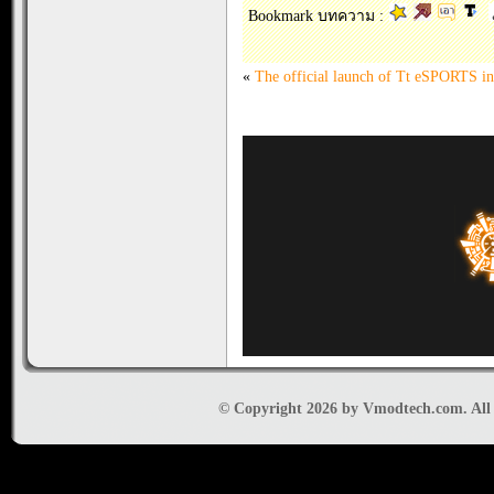
Bookmark บทความ :
«
The official launch of Tt eSPORTS i
© Copyright 2026 by Vmodtech.com. All r