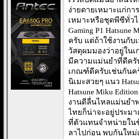
ง่ายดายเหมาะแก่การพ
เหมาะหรือชุดพีซีทั่ว
Gaming P1 Hatsune Mik
ครับ แต่ถ้าใช้งานกับเม
วัสดุผมมองว่าอยู่ในเ
มีความแม่นยำที่ดีครั
เกณฑ์ดีครับเช่นกันค
นิเมะสวยๆ แนว Hats
Hatsune Miku Edition
งานดีลื่นไหลแม่นย
ไทยก็น่าจะอยู่ประม
ที่ตัวแทนจำหน่ายในช้
ลาไปก่อน พบกันใหม่เร