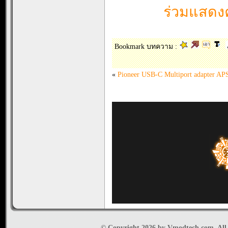
ร่วมแสดงค
Bookmark บทความ :
«
Pioneer USB-C Multiport adapter 
© Copyright 2026 by Vmodtech.com. All r