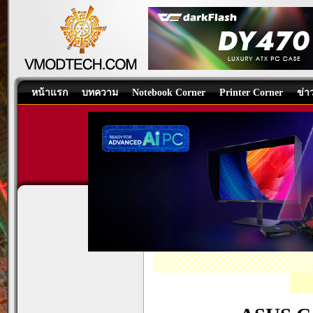
หน้าแรก
บทความ
Notebook Corner
Printer Corner
ข่า
ASUSPRO E520-B123Z/CSM Ul
All-in-One PC
,
PC Components
,
PC-S
EN