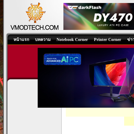
หน้าแรก
บทความ
Notebook Corner
Printer Corner
ข่า
ASUSPRO E520-B123Z/CSM Ul
All-in-One PC
,
PC Components
,
PC-S
EN