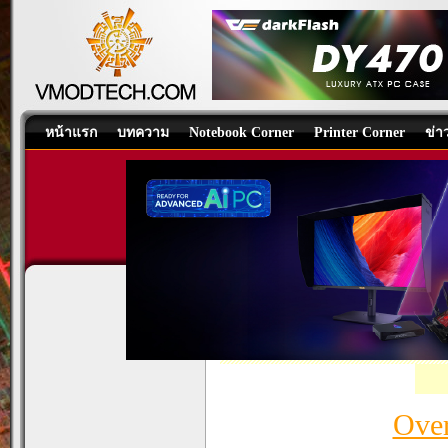
หน้าแรก
บทความ
Notebook Corner
Printer Corner
ข่า
HIS AMD Radeon HD 6870 
Graphics Card
/
บทความ
โดย:
Venom-
Over