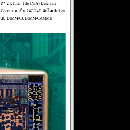
2 x Filer Tile (N/A) Base Tile
 E-Cores รวมเป็น 24C/24T ตัดไอเปอร์เท
ล็อตแบบ DIMM/CUDIMM/CAMMII