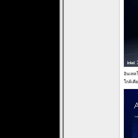
อินเทลใ
ใกล้เคีย