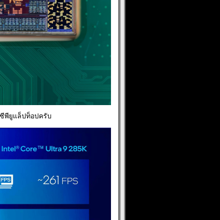
ีพียูแล็ปท็อปครับ