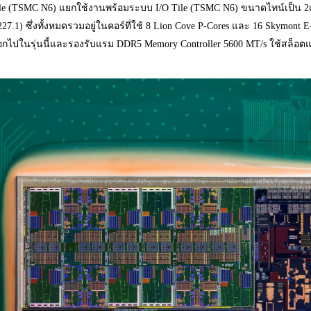
e (TSMC N6) แยกใช้งานพร้อมระบบ I/O Tile (TSMC N6) ขนาดไทน์เป็น 2เท่า 
1227.1) ซึ่งทั้งหมดรวมอยู่ในคอร์ที่ใช้ 8 Lion Cove P-Cores และ 16 Skymont
ออกไปในรุ่นนี้และรองรับแรม DDR5 Memory Controller 5600 MT/s ใช้ส