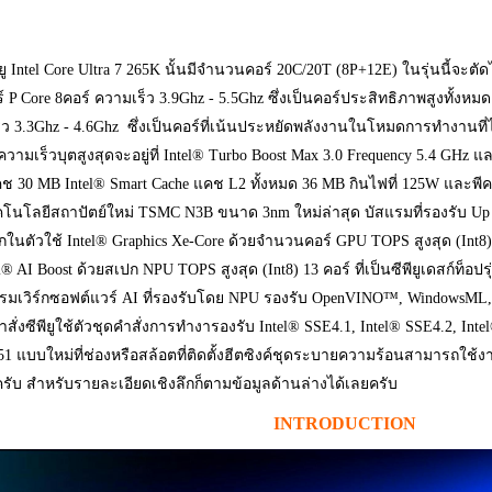
ยู Intel Core Ultra 7 265K นั้นมีจำนวนคอร์ 20C/20T (8P+12E) ในรุ่นนี้จะต
 P Core 8คอร์ ความเร็ว 3.9Ghz - 5.5Ghz ซึ่งเป็นคอร์ประสิทธิภาพสูงทั้งหมด 
ว 3.3Ghz - 4.6Ghz ซึ่งเป็นคอร์ที่เน้นประหยัดพลังงานในโหมดการทำงานที่ไม่
วามเร็วบุตสูงสุดจะอยู่ที่ Intel® Turbo Boost Max 3.0 Frequency 5.4 GHz แล
ช 30 MB Intel® Smart Cache แคช L2 ทั้งหมด 36 MB กินไฟที่ 125W และพี
โนโลยีสถาปัตย์ใหม่ TSMC N3B ขนาด 3nm ใหม่ล่าสุด บัสแรมที่รองรับ Up
ในตัวใช้ Intel® Graphics Xe-Core ด้วยจำนวนคอร์ GPU TOPS สูงสุด (Int8
el® AI Boost ด้วยสเปก NPU TOPS สูงสุด (Int8) 13 คอร์ ที่เป็นซีพียูเดสก์ท็อ
ฟรมเวิร์กซอฟต์แวร์ AI ที่รองรับโดย NPU รองรับ OpenVINO™, WindowsM
ำสั่งซีพียูใช้ตัวชุดคำสั่งการทำงารองรับ Intel® SSE4.1, Intel® SSE4.2, In
 แบบใหม่ที่ช่องหรือสล้อตที่ติดตั้งฮีตซิงค์ชุดระบายความร้อนสามารถใช้งา
ครับ สำหรับรายละเอียดเชิงลึกก็ตามข้อมูลด้านล่างได้เลยครับ
INTROD
UCTION