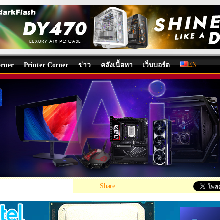
EN
rner
Printer Corner
ข่าว
คลังเนื้อหา
เว็บบอร์ด
 Core Ultra 7 265K PROCESSOR REVIEW
บทความ
โดย:
Nongkoo OverclockTeam
, 05/01/2025 16:24, 12,082 views /
«
Share