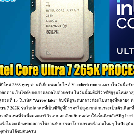
ีปีใหม่ 2568 ทุกๆ ท่านที่เยี่ยมชมเว็บไซต์ Vmodtech.com ของเราในวันนี้ครั
ิดตามเว็บไซต์ของเราตลอดไปด้วยครับ ในวันนี้ผมก็มีรีวิวซีพียูรุ่นใหม่ล่
สุดรุ่นที่ 15 ในรหัส
“Arrow lake”
กับซีพียูระดับกลางค่อนไปหาสูงที่หลายๆ ท่
ltra 7 265K
รุ่นใหม่ล่าสุดที่เป็นซีพียูที่มีราคาไม่สูงมากนักน่าจะเป็นตัวเลื
สาวกอินเทลที่วันนี้ผมจะมารีวิวแบบละเอียดยิบทดสอบให้เห็นถึงพลังซีพียู Intel C
รือไม่จะเพียงพอต่อการใช้งานกับบรรดาโปรแกรมหรือเกมใหม่ๆ ในปัจจุบันหรื
ห้ทุกท่านได้ชมกันครับ