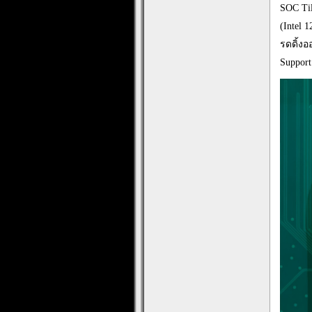
SOC Til
(Intel 
รดดิ้ง
Support