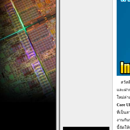
…
สวัสด
และฝากต
ใหม่ล่า
Core U
ที่เป็น
งานกันห
นี้จัดใ