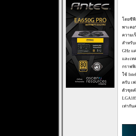
.
โดยซีพี
พาะคอร์
ความเร็
สำหรับค
GHz แค
และเทค
กราฟฟิก
ใช้ Int
ครับ เ
ตัวชุดค
LGA1851
เท่ากัน