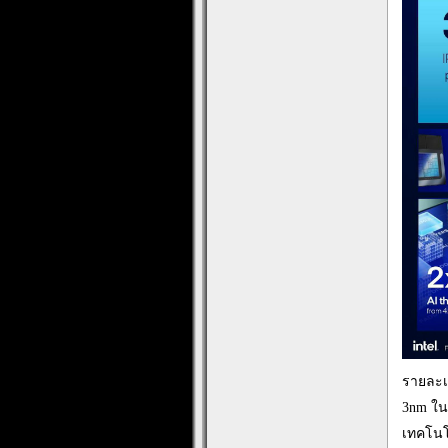
รายละเ
3nm ในร
เทคโนโ