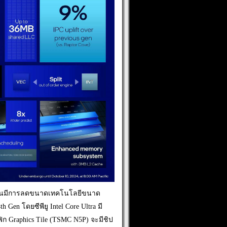
s นั้นมีการลดขนาดเทคโนโลยีขนาด
 Gen โดยซีพียู Intel Core Ultra มี
ก Graphics Tile (TSMC N5P) จะมีชิป