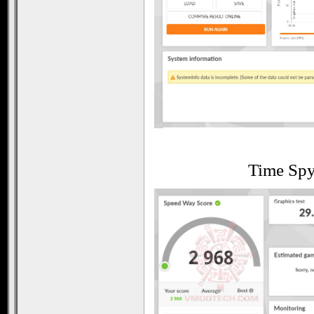
Time Spy