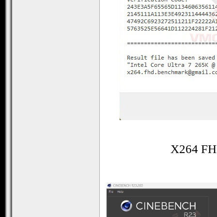
X264 FHD