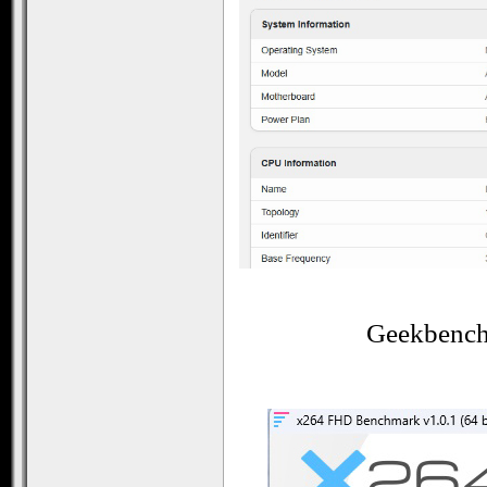
Geekbench 