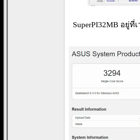
SuperPI32MB อยู่ที่