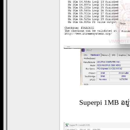
Superpi 1MB อยู