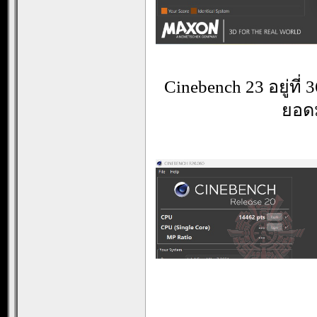
Cinebench 23 อยู่ท
ยอดม