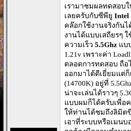
เรามาชมผลทดสอบในกา
เลยครับกับซีพียู
Intel
คล๊อกใช้งานจริงกันได
งานได้แบบเสถียรๆ ใช
ความเร็ว
5.5Ghz
แบ
1.21v เพราะค่า Loadl
ตลอดการทดสอบ ถือได
ออกมาได้ดีเยี่ยมแต่
(14700K) อยู่ที่ 5.5G
น่าจะเล่นได้ราวๆ 5.
แบบผมก็ได้ครับเพื่
ให้ท่านได้ชมถึงลิมิต
เอาที่ระบบหรือเมนบอ