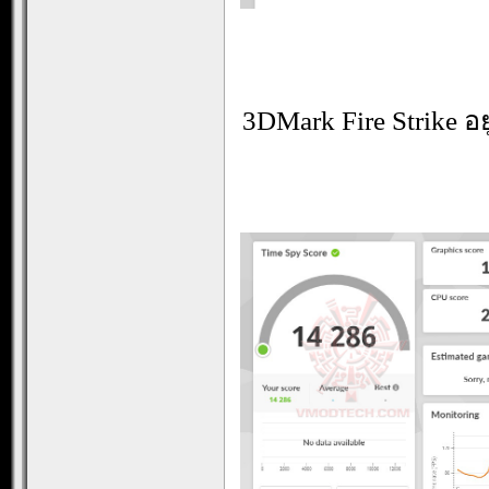
3DMark Fire Strike 