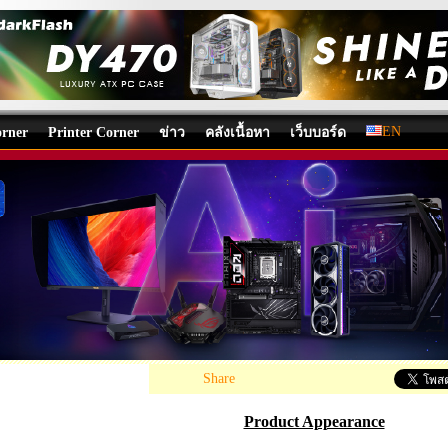
EN
rner
Printer Corner
ข่าว
คลังเนื้อหา
เว็บบอร์ด
 Core Ultra 9 285K PROCESSOR REVIEW
บทความ
โดย:
Nongkoo OverclockTeam
, 24/10/2024 22:07, 37,678 views /
«
Share
Product Appearance