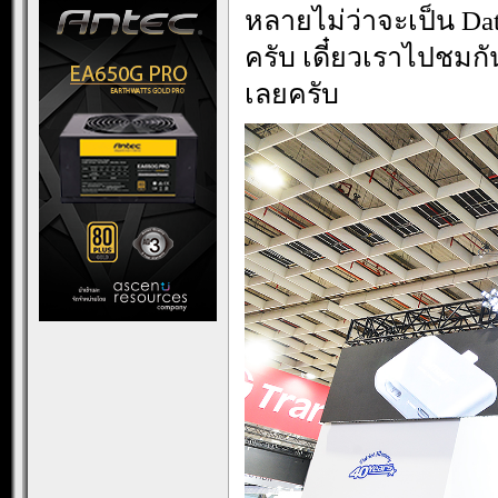
หลายไม่ว่าจะเป็น Da
ครับ เดี๋ยวเราไปชมก
เลยครับ