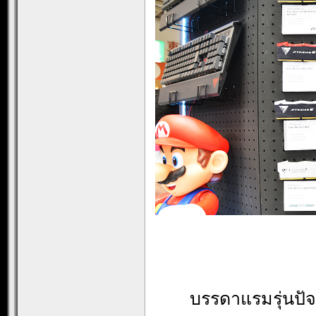
บรรดาแรมรุ่นปั