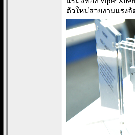
แรมสีทอง Viper Xtrem
ตัวใหม่สวยงามแรงจั