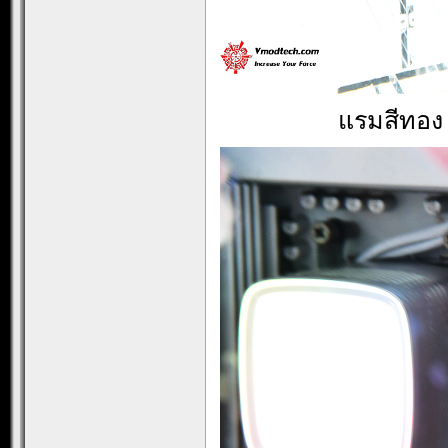
แรมสีทอง V