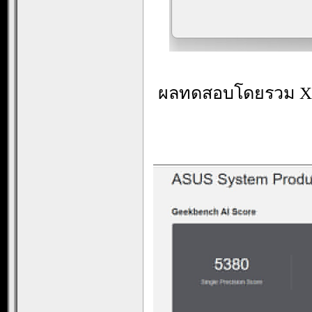
ผลทดสอบโดยรวม X26