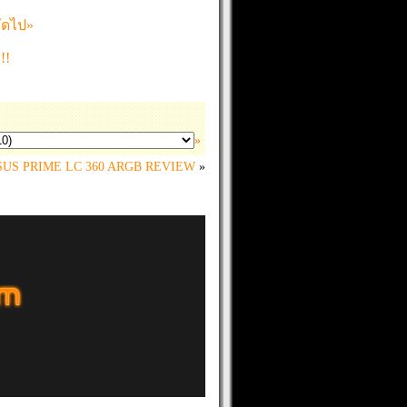
ัดไป»
!!
»
SUS PRIME LC 360 ARGB REVIEW
»