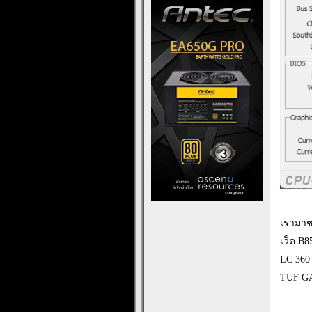
เรามาช
เว็ต B8
LC 360
TUF GA