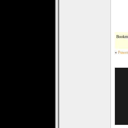
Bookm
«
Powe