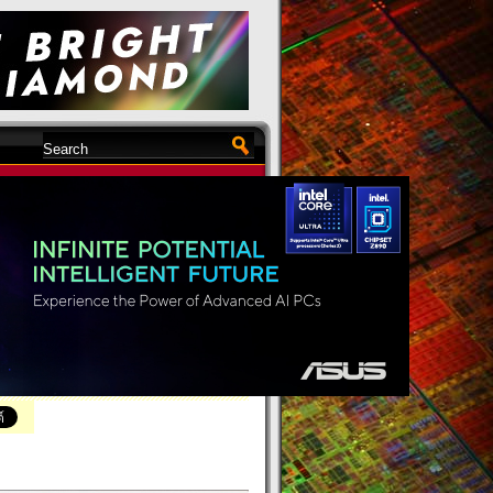
iews /
EN
»