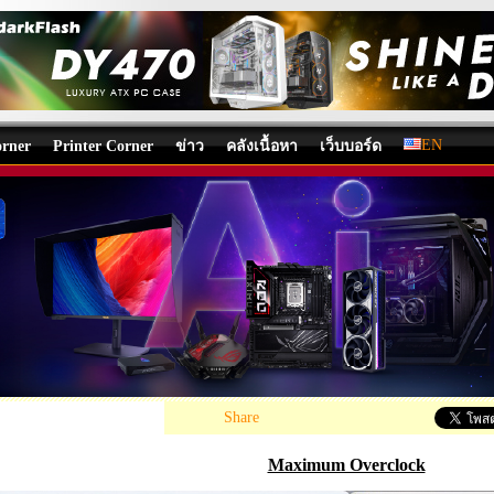
EN
rner
Printer Corner
ข่าว
คลังเนื้อหา
เว็บบอร์ด
 TUF GAMING B850-PLUS WIFI REVIEW
board
/
บทความ
โดย:
Nongkoo OverclockTeam
, 15/03/2025 11:37, 13,626 v
«
Share
Maximum Overclock